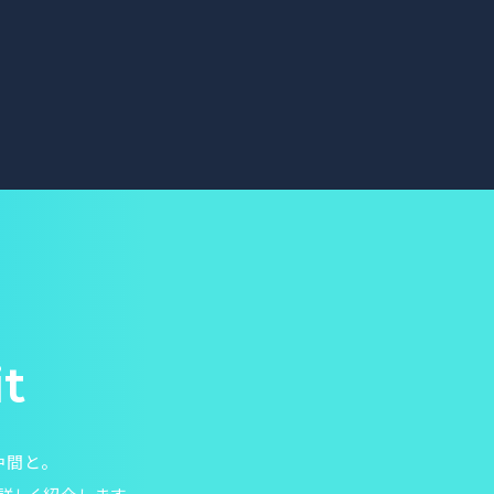
it
仲間と。