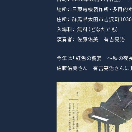
場所： 日東電機製作所・多目的
住所： 群馬県太田市吉沢町103
入場料： 無料（どなたでも）
演奏者： 佐藤佑美 有吉亮治
今年は「虹色の饗宴 ～秋の夜長
佐藤佑美さん 有吉亮治さんによ