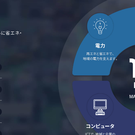
らに省エネ・
。